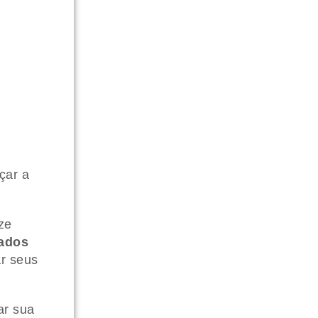
çar a
ze
iados
ar seus
ar sua