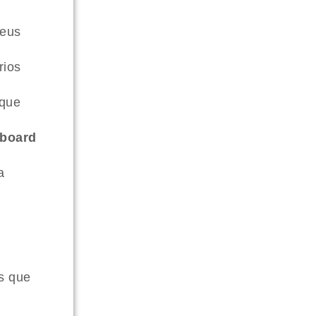
seus
rios
ique
board
a
es que