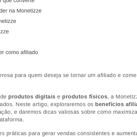
o que converte
nder na Monetizze
netizze
izze
r como afiliado
rosa para quem deseja se tornar um afiliado e come
 de
produtos digitais
e
produtos físicos
, a Monetiz
iados. Neste artigo, exploraremos os
benefícios afil
liação, e daremos dicas valiosas sobre como maximiz
ataforma.
es práticas para gerar vendas consistentes e aument