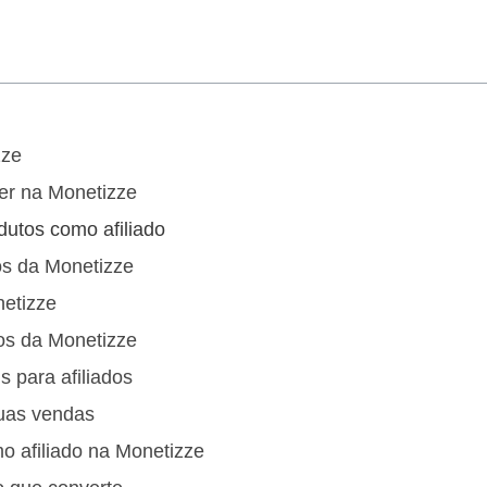
zze
er na Monetizze
dutos como afiliado
os da Monetizze
etizze
dos da Monetizze
 para afiliados
uas vendas
o afiliado na Monetizze