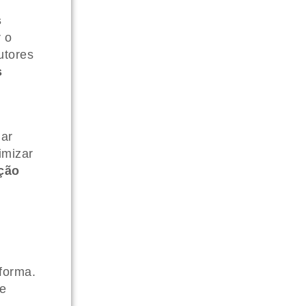
s
r o
utores
s
ar
imizar
ção
ê
aforma.
de