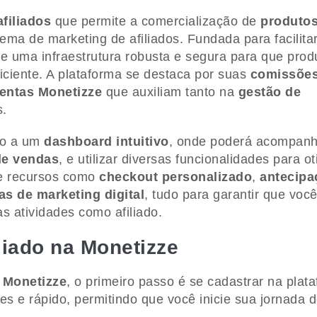
filiados
que permite a comercialização de
produto
ema de marketing de afiliados. Fundada para facilita
e uma infraestrutura robusta e segura para que prod
ficiente. A plataforma se destaca por suas
comissõe
entas Monetizze
que auxiliam tanto na
gestão de
s.
so a um
dashboard intuitivo
, onde poderá acompanh
de vendas
, e utilizar diversas funcionalidades para ot
e recursos como
checkout personalizado
,
antecipa
s de marketing digital
, tudo para garantir que voc
 atividades como afiliado.
liado na Monetizze
o Monetizze
, o primeiro passo é se cadastrar na plat
es e rápido, permitindo que você inicie sua jornada 