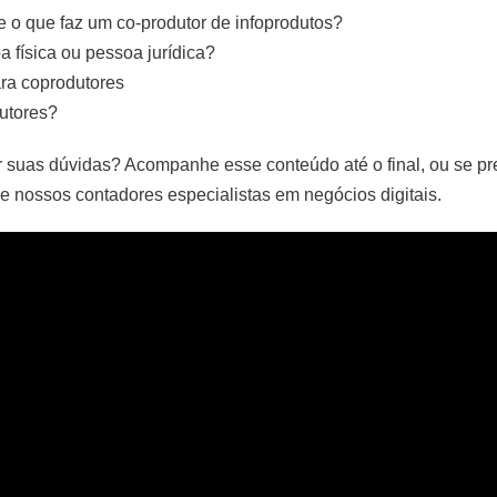
 o que faz um co-produtor de infoprodutos?
 física ou pessoa jurídica?
ara coprodutores
utores?
ar suas dúvidas? Acompanhe esse conteúdo até o final, ou se pr
e nossos contadores especialistas em negócios digitais.