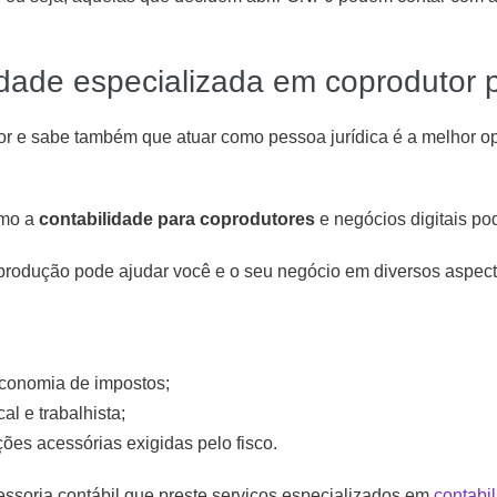
dade especializada em coprodutor p
or e sabe também que atuar como pessoa jurídica é a melhor op
omo a
contabilidade para coprodutores
e negócios digitais pod
oprodução pode ajudar você e o seu negócio em diversos aspecto
economia de impostos;
cal e trabalhista;
ões acessórias exigidas pelo fisco.
soria contábil que preste serviços especializados em
contabi