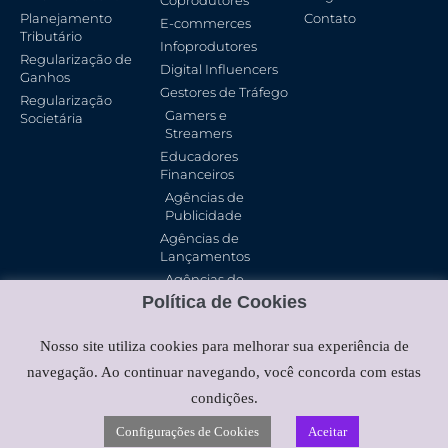
Planejamento
Contato
E-commerces
Tributário
Infoprodutores
Regularização de
Digital Influencers
Ganhos
Gestores de Tráfego
Regularização
Gamers e
Societária
Streamers
Educadores
Financeiros
Agências de
Publicidade
Agências de
Lançamentos
Agências de
Marketing Digital
Política de Cookies
Nosso site utiliza cookies para melhorar sua experiência de
navegação. Ao continuar navegando, você concorda com estas
condições.
Política De Privacidade
Configurações de Cookies
Aceitar