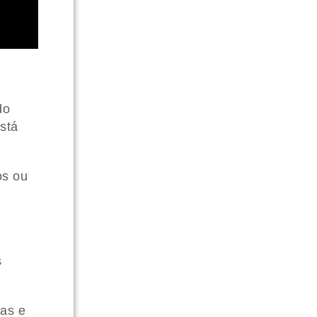
do
stá
os ou
s
das e