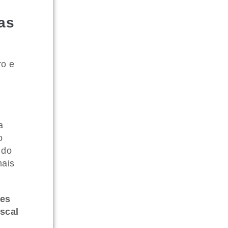
as
ro e
a
o
 do
mais
es
scal