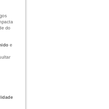
agos
impacta
ade do
mido
e
ultar
lidade