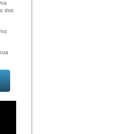
uma
es dos
omo
sua