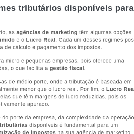
mes tributários disponíveis para
rio, as
agências de marketing
têm algumas opções
umido
e o
Lucro Real
. Cada um desses regimes pos
rma de cálculo e pagamento dos impostos.
ra micro e pequenas empresas, pois oferece uma
as, o que facilita a
gestão fiscal
.
as de médio porte, onde a tributação é baseada em
lmente menor que o lucro real. Por fim, o
Lucro Rea
las que têm margens de lucro reduzidas, pois os
etivamente apurado.
do porte da empresa, da complexidade da operação
tributárias
disponíveis é fundamental para um
imização de impostos
na sua agência de marketing.