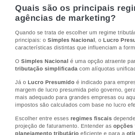
Quais são os principais regi
agências de marketing?
Quando se trata de escolher um regime tributá
principais: o
Simples Nacional
, o
Lucro Pres
características distintas que influenciam a fo
O
Simples Nacional
é uma opção atraente pa
tributação simplificada
com alíquotas unificad
Já o
Lucro Presumido
é indicado para empres
margem de lucro presumida pelo governo, gera
mais adequado para grandes empresas ou aque
impostos são calculados com base no lucro ef
Escolher entre esses
regimes fiscais
depende 
projeção de faturamento. Entender as
opções 
planejamento tributário
eficiente e para a
ot