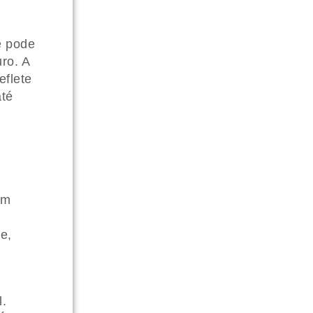
e pode
ro. A
eflete
até
um
e,
l.