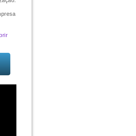
zação.
mpresa
rir