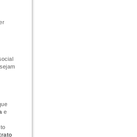
er
social
 sejam
ue
a
e
ito
trato