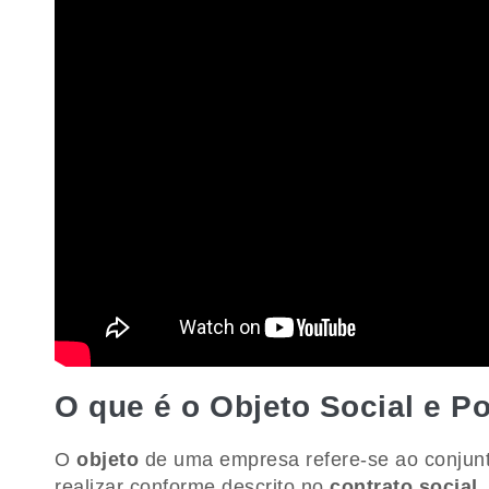
O que é o Objeto Social e P
O
objeto
de uma empresa refere-se ao conjunt
realizar conforme descrito no
contrato social
.