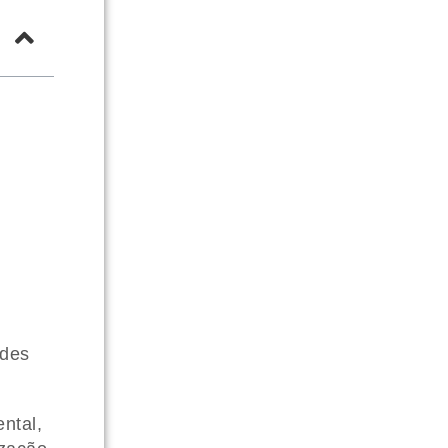
ades
ntal,