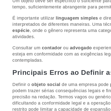
Um objeto deve ser específico o suficiente pa
tempo, suficientemente abrangente para permiti
É importante utilizar
linguagem simples
e dir
interpretados de diferentes maneiras. Uma téc
espécie
, onde o gênero representa uma catego
atividades.
Consultar um
contador
ou
advogado
experien
esteja em conformidade com as exigências leg
contempladas.
Principais Erros ao Definir
Definir o
objeto social
de uma empresa pode p
podem trazer sérias consequências legais e fin
precisão na redação. Termos vagos ou genéric
dificultando a conformidade legal e a operação
restrito pode limitar a capacidade de expansão