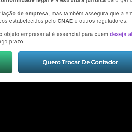
conformidade legal
e a
estrutura jurídica
da organi
riação de empresa
, mas também assegura que a e
cos estabelecidos pelo
CNAE
e outros reguladores.
o objeto empresarial é essencial para quem
deseja ab
ngo prazo.
Quero Trocar De Contador