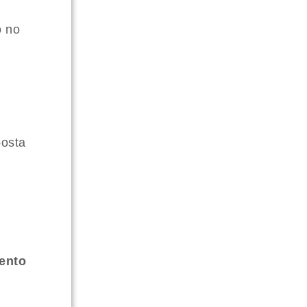
o no
posta
ento