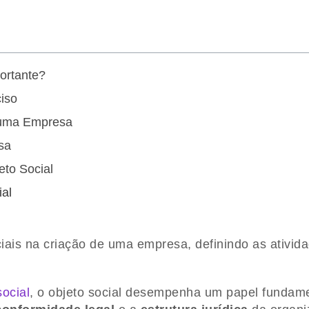
ortante?
iso
e uma Empresa
sa
eto Social
ial
ais na criação de uma empresa, definindo as ativid
social
, o objeto social desempenha um papel fundame