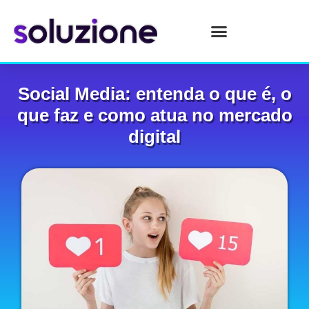
Social Media: entenda o que é, o
que faz e como atua no mercado
digital