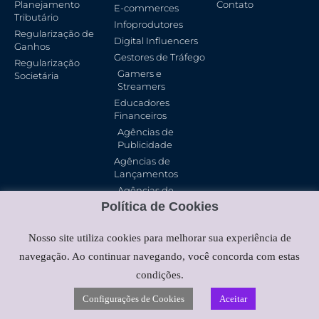
Planejamento
Contato
E-commerces
Tributário
Infoprodutores
Regularização de
Digital Influencers
Ganhos
Gestores de Tráfego
Regularização
Gamers e
Societária
Streamers
Educadores
Financeiros
Agências de
Publicidade
Agências de
Lançamentos
Agências de
Marketing Digital
Política de Cookies
Nosso site utiliza cookies para melhorar sua experiência de
navegação. Ao continuar navegando, você concorda com estas
condições.
Política De Privacidade
Configurações de Cookies
Aceitar
Deus Seja Louvado!